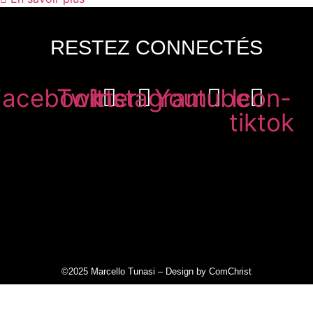
RESTEZ CONNECTÉS
Facebook
Twitter
Instagram
Youtube
Icon-
tiktok
©2025 Marcello Tunasi –
Design by ComChrist